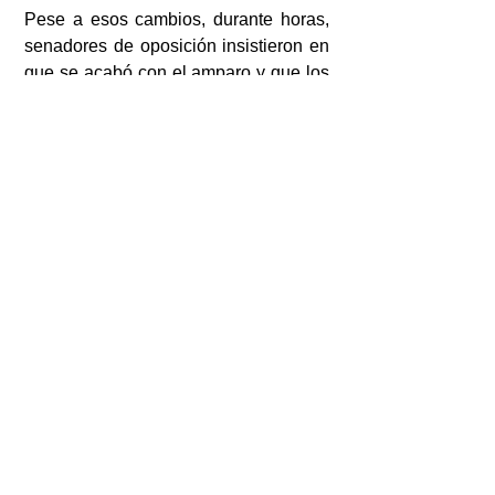
Pese a esos cambios, durante horas, 
senadores de oposición insistieron en 
que se acabó con el amparo y que los 
colectivos no podrán defender el 
medio ambiente o la salud. “No será 
posible detener obras, como se hizo 
con el Tren Maya”, lamentó Alejandra 
Barrales, de MC.
El panista Raymundo Bolaños sostuvo 
que a lo único que se protege es a la 
autoridad, al favorecer la recaudación 
del Estado, y se quejó de que se 
eliminara el recurso de revocación en 
el pago de créditos fiscales y de que 
no proceda la suspensión provisional 
en las cuentas bloqueadas por la 
Unidad de Inteligencia Financiera.