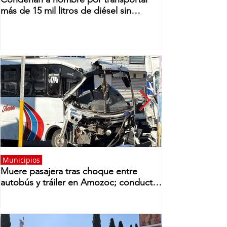
más de 15 mil litros de diésel sin
acreditar su procedencia en Puebla
Municipios
Muere pasajera tras choque entre
autobús y tráiler en Amozoc; conductor
huye del lugar