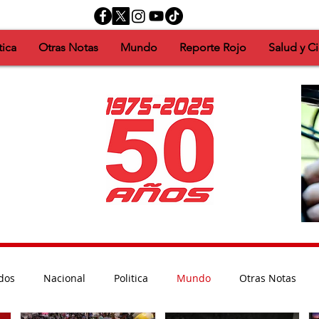
tica
Otras Notas
Mundo
Reporte Rojo
Salud y C
dos
Nacional
Politica
Mundo
Otras Notas