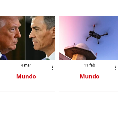
EU comienza a
Lula da Silva y
desclasificar
Sánchez claman
archivos
desde Barcelona
gubernamentales
contra la guerra y
obre Ovnis y vida
el unilateralismo
extraterrestre
4 mar
11 feb
Mundo
Mundo
Amenaza Trump a
FAA cerró espacio
España con
aéreo en El Paso
romper relación
tras pruebas del
comercial
Pentágono con
tecnología
antidrones: NYT