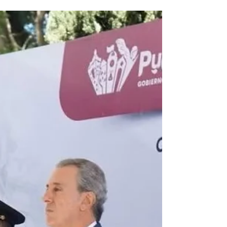
hace 4 días
Local
Refuerza Pepe Chedraui
monitoreo de vasos
reguladores desde la DGERI