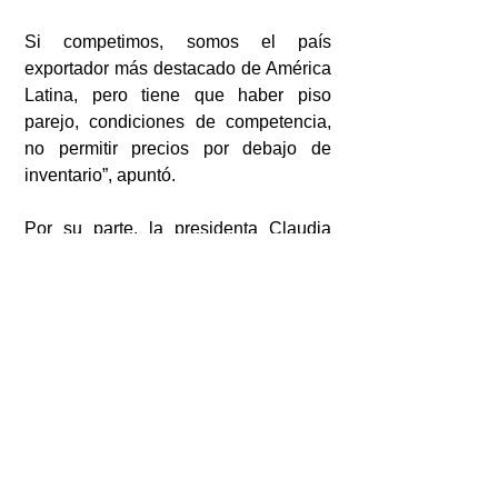
Si competimos, somos el país 
exportador más destacado de América 
Latina, pero tiene que haber piso 
parejo, condiciones de competencia, 
no permitir precios por debajo de 
inventario”, apuntó.
Por su parte, la presidenta Claudia 
Sheinbaum Pardo señaló que con 
estas medidas se podrán recaudar 30 
mil millones de pesos anuales en 
impuestos, aunque ese no es el 
objetivo final. 
Resaltó que su gobierno dialoga con 
todos los países donde hay productos 
a los que se impondrán estos 
aranceles. 