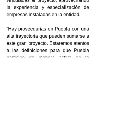
vinculadas al proyecto, aprovechando 
la experiencia y especialización de 
empresas instaladas en la entidad.
“Hay proveedurías en Puebla con una 
alta trayectoria que pueden sumarse a 
este gran proyecto. Estaremos atentos 
a las definiciones para que Puebla 
participe de manera activa en la 
siguiente fase”, concluyó.
El proyecto Olinia busca convertirse 
en el primer vehículo eléctrico 
mexicano de bajo costo, desarrollado 
con tecnología nacional y enfocado en 
atender las necesidades de movilidad 
tanto en zonas urbanas como rurales 
del país.
Otras Notas