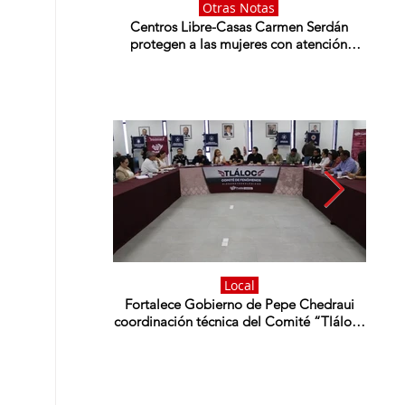
Otras Notas
Centros Libre-Casas Carmen Serdán
Gobie
protegen a las mujeres con atención
al
inmediata y disminuyen feminicidios
Local
Fortalece Gobierno de Pepe Chedraui
Nay
coordinación técnica del Comité “Tláloc”
M
para reforzar acciones preventivas ante la
temporada de lluvias