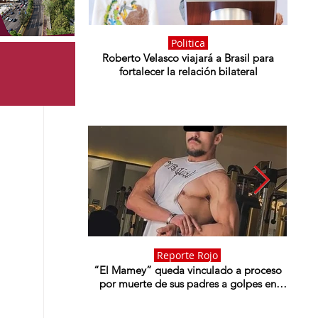
Politica
Roberto Velasco viajará a Brasil para
Moren
fortalecer la relación bilateral
Puebl
Reporte Rojo
“El Mamey” queda vinculado a proceso
Deti
por muerte de sus padres a golpes en
acade
Momoxpan