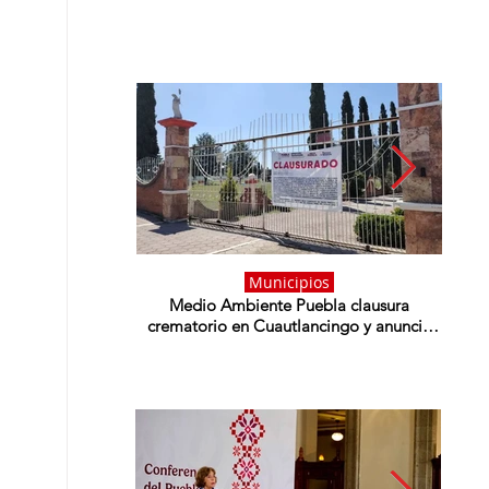
Municipios
Medio Ambiente Puebla clausura
@sesi
crematorio en Cuautlancingo y anuncia
revisión a 50 establecimientos