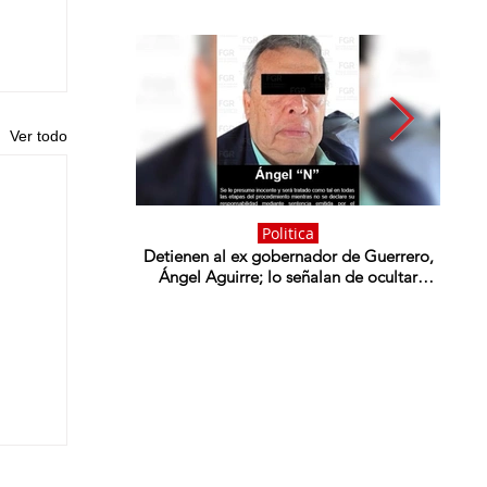
Ver todo
Politica
Detienen al ex gobernador de Guerrero,
She
Ángel Aguirre; lo señalan de ocultar
gobe
evidencia sobre los 43 de Ayotzinapa
de