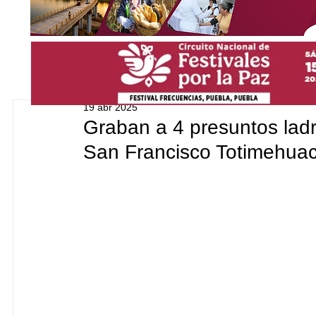
19 abr 2025
Graban a 4 presuntos ladr
San Francisco Totimehua