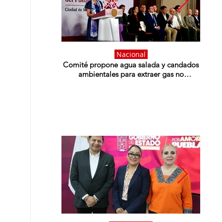
Nacional
Comité propone agua salada y candados
Rosa
ambientales para extraer gas no
coor
convencional; Sheinbaum evalúa
tecnologías